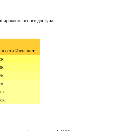
 широкополосного доступа
 в сети Интернет
ек
ек
ек
ек
сек
сек