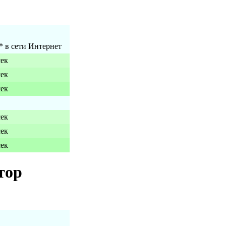
* в сети Интернет
сек
сек
сек
сек
сек
сек
тор