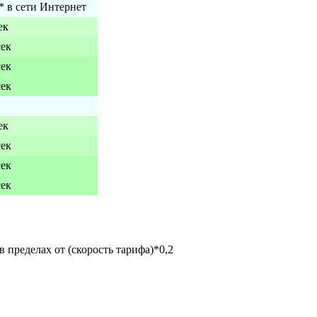
* в сети Интернет
ек
сек
сек
сек
ек
сек
сек
сек
 пределах от (скорость тарифа)*0,2